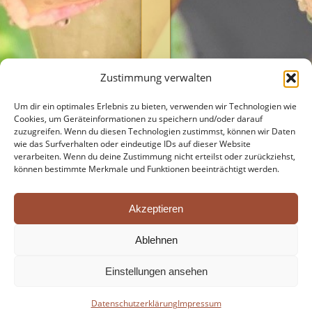
ohne
Verhaftung
ist
ein
Handeln
Zustimmung verwalten
ohne
Um dir ein optimales Erlebnis zu bieten, verwenden wir Technologien wie
ein
Cookies, um Geräteinformationen zu speichern und/oder darauf
Motiv
zuzugreifen. Wenn du diesen Technologien zustimmst, können wir Daten
wie das Surfverhalten oder eindeutige IDs auf dieser Website
des
verarbeiten. Wenn du deine Zustimmung nicht erteilst oder zurückziehst,
Vorteils.
können bestimmte Merkmale und Funktionen beeinträchtigt werden.
Wenn
ein
Akzeptieren
in
der
Ablehnen
Welt…
Einstellungen ansehen
Datenschutzerklärung
Impressum