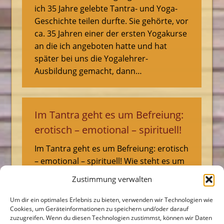
ich 35 Jahre gelebte Tantra- und Yoga-
Geschichte teilen durfte. Sie gehörte, vor
ca. 35 Jahren einer der ersten Yogakurse
an die ich angeboten hatte und hat
später bei uns die Yogalehrer-
Ausbildung gemacht, dann…
Im Tantra geht es um Befreiung:
erotisch – emotional – spirituell!
Im Tantra geht es um Befreiung: erotisch
– emotional – spirituell! Wie steht es um
Deine Leidenschaft im Leben? Machst Du
Zustimmung verwalten
das, was Du WIRKLICH willst? Vielen jagt
die Leidenschaft auch Angst ein. Soll
Um dir ein optimales Erlebnis zu bieten, verwenden wir Technologien wie
Cookies, um Geräteinformationen zu speichern und/oder darauf
man sie kontrollieren und sich von ihr
zuzugreifen. Wenn du diesen Technologien zustimmst, können wir Daten
fernhalten? Oder soll man sich ihr blind