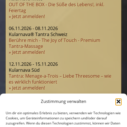
OUT OF THE BOX - Die Süße des Lebens!, inkl.
Feiertag
» Jetzt anmelden!
06.11.2026 - 08.11.2026
Kularnava® Tantra Schweiz
Berühre mich - The Joy of Touch - Premium
Tantra-Massage
» Jetzt anmelden!
12.11.2026 - 15.11.2026
Kularnava Süd
Tantra: Menage-a-Trois – Liebe Threesome – wie
es wirklich funktioniert
» Jetzt anmelden!
21.11.2026
Zustimmung verwalten
Kularnava Nord
JA! Powerday Hamburg: Meet & Beat
Um dir ein optimales Erlebnis zu bieten, verwenden wir Technologien wie
» Jetzt anmelden!
Cookies, um Geräteinformationen zu speichern und/oder darauf
zuzugreifen. Wenn du diesen Technologien zustimmst, können wir Daten