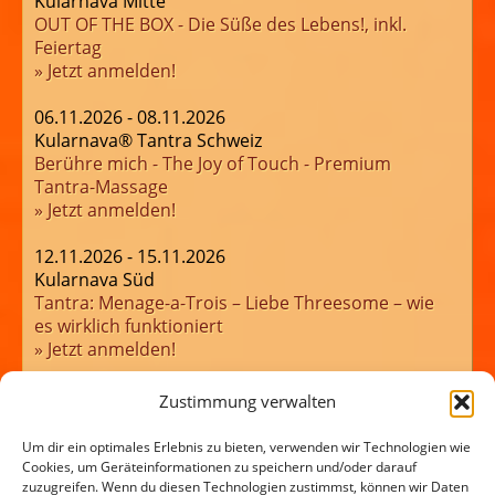
Kularnava Mitte
OUT OF THE BOX - Die Süße des Lebens!, inkl.
Feiertag
» Jetzt anmelden!
06.11.2026 - 08.11.2026
Kularnava® Tantra Schweiz
Berühre mich - The Joy of Touch - Premium
Tantra-Massage
» Jetzt anmelden!
12.11.2026 - 15.11.2026
Kularnava Süd
Tantra: Menage-a-Trois – Liebe Threesome – wie
es wirklich funktioniert
» Jetzt anmelden!
21.11.2026
Zustimmung verwalten
Kularnava Nord
JA! Powerday Hamburg: Meet & Beat
Um dir ein optimales Erlebnis zu bieten, verwenden wir Technologien wie
» Jetzt anmelden!
Cookies, um Geräteinformationen zu speichern und/oder darauf
zuzugreifen. Wenn du diesen Technologien zustimmst, können wir Daten