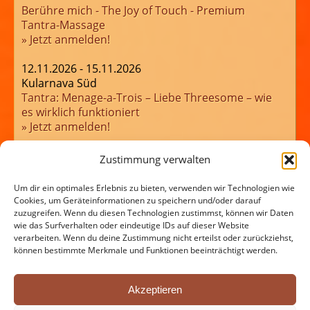
Berühre mich - The Joy of Touch - Premium
Tantra-Massage
» Jetzt anmelden!
12.11.2026 - 15.11.2026
Kularnava Süd
Tantra: Menage-a-Trois – Liebe Threesome – wie
es wirklich funktioniert
» Jetzt anmelden!
21.11.2026
Zustimmung verwalten
Kularnava Nord
JA! Powerday Hamburg: Meet & Beat
Um dir ein optimales Erlebnis zu bieten, verwenden wir Technologien wie
» Jetzt anmelden!
Cookies, um Geräteinformationen zu speichern und/oder darauf
zuzugreifen. Wenn du diesen Technologien zustimmst, können wir Daten
wie das Surfverhalten oder eindeutige IDs auf dieser Website
verarbeiten. Wenn du deine Zustimmung nicht erteilst oder zurückziehst,
können bestimmte Merkmale und Funktionen beeinträchtigt werden.
Akzeptieren