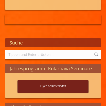
Suche
Search:
Jahresprogramm Kularnava Seminare
Flyer herunterladen