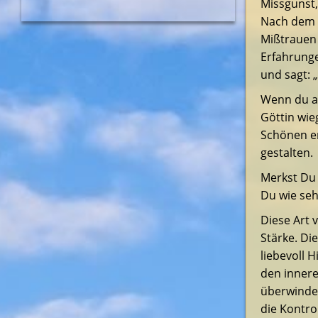
Missgunst,
Nach dem 
Mißtrauen 
Erfahrunge
und sagt: 
Wenn du ab
Göttin wieg
Schönen er
gestalten.
Merkst Du 
Du wie seh
Diese Art 
Stärke. Di
liebevoll 
den innere
überwinden
die Kontro