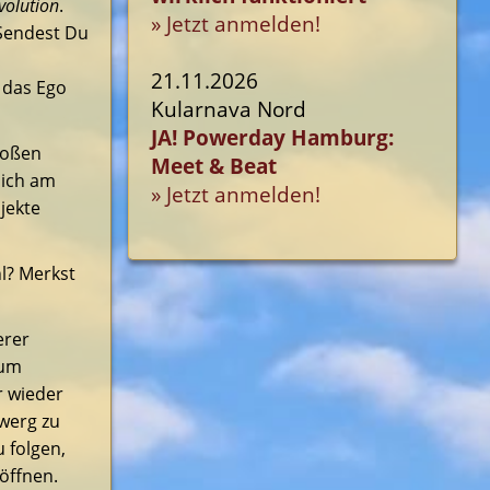
volution
.
» Jetzt anmelden!
Sendest Du
21.11.2026
 das Ego
Kularnava Nord
JA! Powerday Hamburg:
roßen
Meet & Beat
Dich am
» Jetzt anmelden!
jekte
l? Merkst
erer
zum
r wieder
werg zu
 folgen,
öffnen.