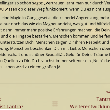
ellinger so schön sagte: „Vertrauen lernt man nur durch Ve
 Du wissen ob dieser Weg funktioniert, wenn Du es nicht aus
 eine Magie in Gang gesetzt, die keinerlei Abgrenzung mehr
e nur noch das wie ein Magnet anzieht, was gut und hilfreic
rst dann immer mehr positive Erfahrungen machen, die Dei
n und die Hingabe bestärken. Menschen kommen und helfen 
nterstützen Dich. Menschen zeigen Dir ihren Respekt und 
zung. Menschen beschenken Dich mit Liebe. Menschen übe
eidenschaft und schöner Sexualität. Geld für Deine Träume f
 Quellen zu Dir. Du brauchst immer seltener ein „Nein“ da
s Leben wird zu einem großen JA!
entarnavigation
NÄ
Tantr
K
ist Tantra?
Weiterentwicklun
riger
Nächster