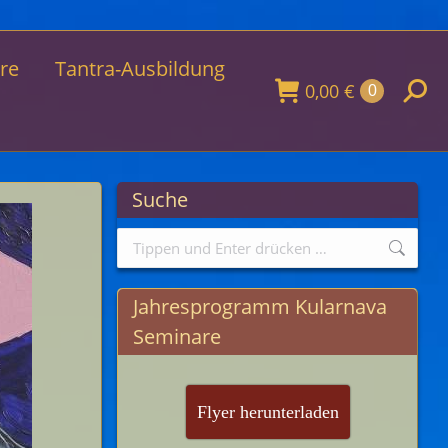
re
Tantra-Ausbildung
0,00
€
Searc
0
Suche
Search:
Jahresprogramm Kularnava
Seminare
Flyer herunterladen