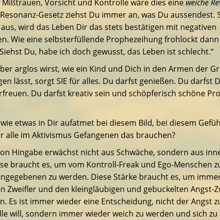
 Mißtrauen, Vorsicht und Kontrolle wäre dies eine
weiche
Re
Resonanz-Gesetz ziehst Du immer an, was Du aussendest. 
aus, wird das Leben Dir das stets bestätigen mit negativen
n. Wie eine selbsterfüllende Prophezeihung frohlockt dann
„Siehst Du, habe ich doch gewusst, das Leben ist schlecht.“
er arglos wirst, wie ein Kind und Dich in den Armen der G
en lässt, sorgt SIE für alles. Du darfst genießen. Du darfst 
freuen. Du darfst kreativ sein und schöpferisch schöne Pro
wie etwas in Dir aufatmet bei diesem Bild, bei diesem Gefüh
r alle im Aktivismus Gefangenen das brauchen?
von Hingabe erwächst nicht aus Schwäche, sondern aus inn
ese braucht es, um vom Kontroll-Freak und Ego-Menschen 
Hingegebenen zu werden. Diese Stärke braucht es, um imme
n Zweifler und den kleingläubigen und gebuckelten Angst-Z
. Es ist immer wieder eine Entscheidung, nicht der Angst zu
lle will, sondern immer wieder weich zu werden und sich zu 