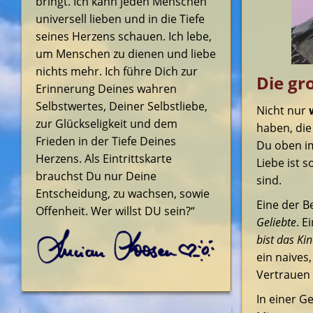
bringt. Ich kann jeden Menschen
universell lieben und in die Tiefe
seines Herzens schauen. Ich lebe,
um Menschen zu dienen und liebe
nichts mehr. Ich führe Dich zur
Die gr
Erinnerung Deines wahren
Selbstwertes, Deiner Selbstliebe,
Nicht nur
zur Glückseligkeit und dem
haben, die
Frieden in der Tiefe Deines
Du oben im 
Herzens. Als Eintrittskarte
Liebe ist 
brauchst Du nur Deine
sind.
Entscheidung, zu wachsen, sowie
Eine der B
Offenheit. Wer willst DU sein?“
Geliebte
. E
bist das Ki
ein naives
Vertrauen 
In einer G