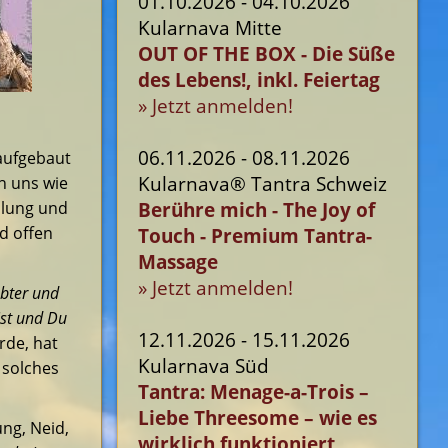
01.10.2026 - 04.10.2026
Kularnava Mitte
OUT OF THE BOX - Die Süße
des Lebens!, inkl. Feiertag
» Jetzt anmelden!
06.11.2026 - 08.11.2026
 aufgebaut
Kularnava® Tantra Schweiz
n uns wie
Berühre mich - The Joy of
üllung und
Touch - Premium Tantra-
d offen
Massage
» Jetzt anmelden!
ebter und
ist und Du
12.11.2026 - 15.11.2026
rde, hat
Kularnava Süd
 solches
Tantra: Menage-a-Trois –
Liebe Threesome – wie es
ng, Neid,
wirklich funktioniert