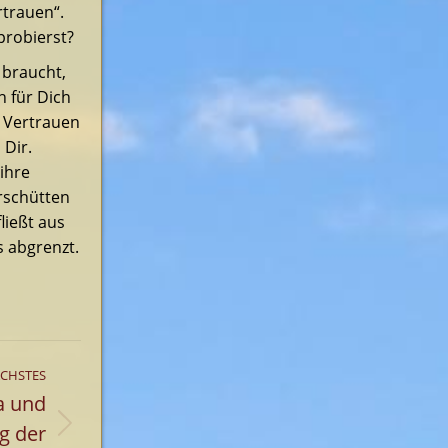
rtrauen“.
probierst?
 braucht,
h für Dich
n Vertrauen
Dir.
ihre
rschütten
ließt aus
s abgrenzt.
CHSTES
a und
g der