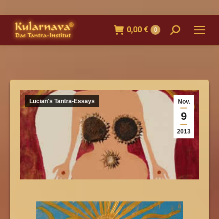
0,00
€
Search:
0
Lucian's Tantra-Essays
Nov.
9
2013