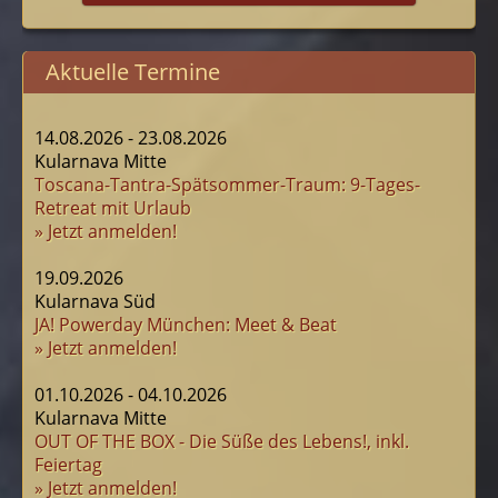
Aktuelle Termine
14.08.2026 - 23.08.2026
Kularnava Mitte
Toscana-Tantra-Spätsommer-Traum: 9-Tages-
Retreat mit Urlaub
» Jetzt anmelden!
19.09.2026
Kularnava Süd
JA! Powerday München: Meet & Beat
» Jetzt anmelden!
01.10.2026 - 04.10.2026
Kularnava Mitte
OUT OF THE BOX - Die Süße des Lebens!, inkl.
Feiertag
» Jetzt anmelden!