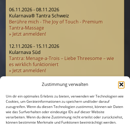
06.11.2026 - 08.11.2026
Kularnava® Tantra Schweiz
Berühre mich - The Joy of Touch - Premium
Tantra-Massage
» Jetzt anmelden!
12.11.2026 - 15.11.2026
Kularnava Süd
Tantra: Menage-a-Trois – Liebe Threesome – wie
es wirklich funktioniert
» Jetzt anmelden!
21.11.2026
Zustimmung verwalten
Kularnava Nord
JA! Powerday Hamburg: Meet & Beat
Um dir ein optimales Erlebnis zu bieten, verwenden wir Technologien wie
» Jetzt anmelden!
Cookies, um Geräteinformationen zu speichern und/oder darauf
zuzugreifen. Wenn du diesen Technologien zustimmst, können wir Daten
wie das Surfverhalten oder eindeutige IDs auf dieser Website
verarbeiten. Wenn du deine Zustimmung nicht erteilst oder zurückziehst,
können bestimmte Merkmale und Funktionen beeinträchtigt werden.