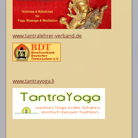
www.tantralehrer-verband.de
www.tantrayoga.li