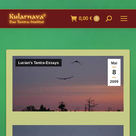
0,00
€
Search:
0
Lucian's Tantra-Essays
Mai
8
2009