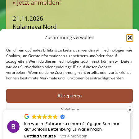
» Jetzt anmelden!
21.11.2026
Kularnava Nord
JA! Powerday Hamburg: Meet & Beat
Zustimmung verwalten
» Jetzt anmelden!
Um dir ein optimales Erlebnis zu bieten, verwenden wir Technologien wie
Cookies, um Geräteinformationen zu speichern und/oder darauf
zuzugreifen. Wenn du diesen Technologien zustimmst, können wir Daten
wie das Surfverhalten oder eindeutige IDs auf dieser Website
verarbeiten. Wenn du deine Zustimmung nicht erteilst oder zurückziehst,
können bestimmte Merkmale und Funktionen beeinträchtigt werden.
Akzeptieren
Paradies-Kodex
Der Geist von Kularnava
Ablehnen
Tantra-Shop
Tantra-Blog
Surf-Tipps
Ich war im Februar zu einem 4 tägigen Seminar
Einstellungen ansehen
Impressum
Datenschutz
AGB
auf Schloss Bettenburg. Es war einfach
überwältigend! Wir sehen uns wieder im
Bettina Schulze
vor 4 Monaten
Datenschutzerklärung
Impressum