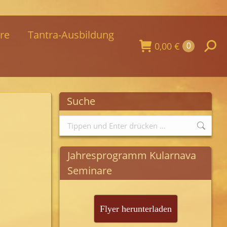
re
Tantra-Ausbildung
0,00
€
Searc
0
Suche
Search:
Jahresprogramm Kularnava
Seminare
Flyer herunterladen