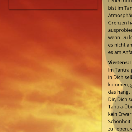
Leben noch
bist im Ta
Atmosphäre
Grenzen ha
ausprobier
wenn Du le
es nicht a
es am Anfa
Viertens:
I
Im Tantra 
in Dich se
kommen, ga
das hängt 
Dir, Dich 
Tantra-Übu
kein Erwar
Schönheit 
zu lieben, 