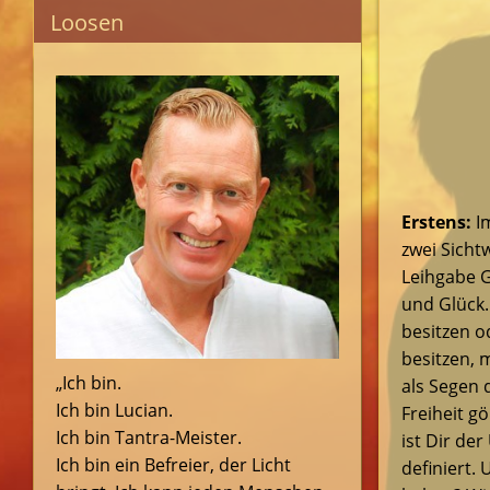
Loosen
Erstens:
Im
zwei Sicht
Leihgabe G
und Glück.
besitzen o
besitzen, 
„Ich bin.
als Segen
Ich bin Lucian.
Freiheit gö
Ich bin Tantra-Meister.
ist Dir de
Ich bin ein Befreier, der Licht
definiert.