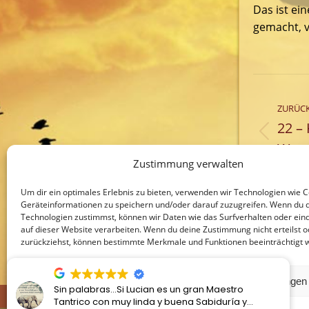
Das ist ei
gemacht, v
Komm
ZURÜC
22 – 
Vorhe
Weg 
Beitra
Zustimmung verwalten
Um dir ein optimales Erlebnis zu bieten, verwenden wir Technologien wie 
Geräteinformationen zu speichern und/oder darauf zuzugreifen. Wenn du 
Technologien zustimmst, können wir Daten wie das Surfverhalten oder eind
auf dieser Website verarbeiten. Wenn du deine Zustimmung nicht erteilst o
zurückziehst, können bestimmte Merkmale und Funktionen beeinträchtigt 
Akzeptieren
Ablehnen
Einstellunge
Sin palabras...Si Lucian es un gran Maestro
Paradies-Kodex
Der Geist von K
Tantrico con muy linda y buena Sabiduría y