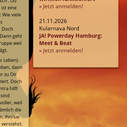
sch‘. Du
» Jetzt anmelden!
ist eine
 Wie viele
21.11.2026
es
Kularnava Nord
. Doch
JA! Powerday Hamburg:
. Dann geht
Meet & Beat
ruppe weil
» Jetzt anmelden!
ägt.
as Leben).
ieben, dann
r zu Dir
iert. Doch
tra hilft
 sind
oller, weil
ämlich die
, ihn/sie
 verstehst.