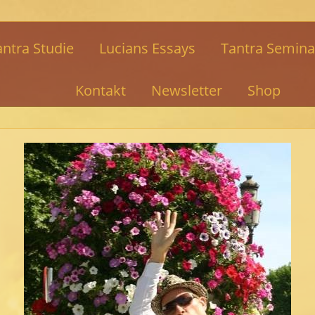
antra Studie
Lucians Essays
Tantra Semina
Kontakt
Newsletter
Shop