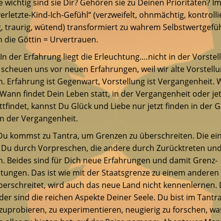
 wichtig sind sie Dir? Gehören sie zu Deinen Prioritäten? I
erletzte-Kind-Ich-Gefühl“ (verzweifelt, ohnmächtig, kontroll
g, traurig, wütend) transformiert zu wahrem Selbstwertgefü
 die Göttin = Urvertrauen.
In der Erfahrung liegt die Erleuchtung.…nicht in der Vorstel
scheuen uns vor neuen Erfahrungen, weil wir alte Vorstell
. Erfahrung ist Gegenwart, Vorstellung ist Vergangenheit. W
 Wann findet Dein Leben statt, in der Vergangenheit oder je
tattfindet, kannst Du Glück und Liebe nur jetzt finden in der
in der Vergangenheit.
u kommst zu Tantra, um Grenzen zu überschreiten. Die ei
t Du durch Vorpreschen, die andere durch Zurücktreten und
. Beides sind für Dich neue Erfahrungen und damit Grenz-
tungen. Das ist wie mit der Staatsgrenze zu einem anderen
überschreitet, wird auch das neue Land nicht kennenlernen. 
er sind die reichen Aspekte Deiner Seele. Du bist im Tantr
uprobieren, zu experimentieren, neugierig zu forschen, wa