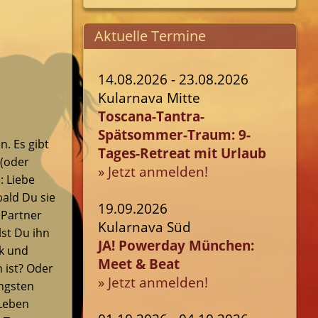
Aktuelle Termine
14.08.2026 - 23.08.2026
Kularnava Mitte
Toscana-Tantra-
Spätsommer-Traum: 9-
. Es gibt
Tages-Retreat mit Urlaub
 (oder
» Jetzt anmelden!
: Liebe
bald Du sie
19.09.2026
 Partner
Kularnava Süd
lst Du ihn
JA! Powerday München:
k und
Meet & Beat
h ist? Oder
» Jetzt anmelden!
Ängsten
 Leben