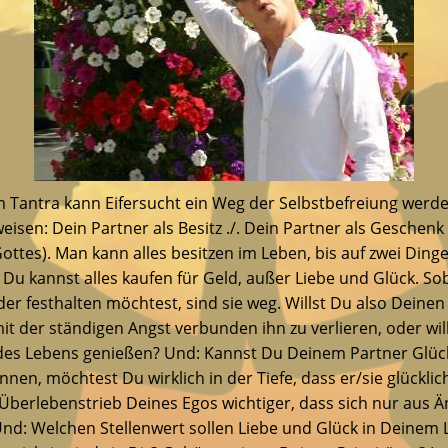
 Tantra kann Eifersucht ein Weg der Selbstbefreiung werden
weisen: Dein Partner als Besitz ./. Dein Partner als Geschenk
ottes). Man kann alles besitzen im Leben, bis auf zwei Dinge
 Du kannst alles kaufen für Geld, außer Liebe und Glück. So
der festhalten möchtest, sind sie weg. Willst Du also Deinen
mit der ständigen Angst verbunden ihn zu verlieren, oder wil
 des Lebens genießen? Und: Kannst Du Deinem Partner Glüc
nnen, möchtest Du wirklich in der Tiefe, dass er/sie glücklic
r Überlebenstrieb Deines Egos wichtiger, dass sich nur aus 
 Und: Welchen Stellenwert sollen Liebe und Glück in Deinem