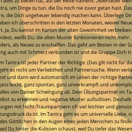
 alles zu bieten hat, auf der Reise namens: ‚Abenteuer Men
ntra, um Dinge zu tun, die Du noch nie zuvor getan hast. Das 
, die Dich ungeheuer lebendig machen kann. Überlege Dir:
ben ich überschritten in den letzten Monaten, wieviel Neu
t. Ja, Du kannst im Karton der alten Gewohnheit verbleiben
idest, weißt Du: die alten Muster funktionieren nicht mehr
nders, als Neues zu erschaffen. Das geht am Besten in der G
ng auch mit Schmerz verbunden ist und die Gruppe Dich tr
m Tantra ist jeder Partner der Richtige. (Das gilt nicht für d
geht es nicht um Verliebtheit und Partnersuche. Wenn verl
lbst und dann wird automatisch im Leben der richtige Partne
nz leicht, ganz spontan, ganz unverkrampft und unkompliz
alles von Deiner Schwingung ab. Dein Übungspartner im Tan
selbst zu erkennen und negative Muster aufzulösen. Deshalb
ngen mit Nicht-Traumpartnern oft viel leichter und genussv
tungsdruck da ist. Im Tantra geht es um universelle Liebe, n
des Göttlichen in den Augen eines jeden Menschen zu finden
weil Du hinter die Kulissen schaust, weil Du tiefer das Wesen