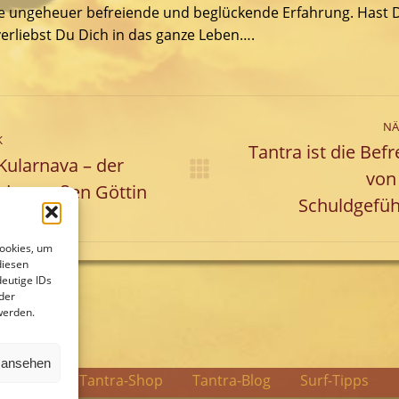
ne ungeheuer befreiende und beglückende Erfahrung. Hast 
erliebst Du Dich in das ganze Leben….
entarnavigation
NÄ
K
Tantra ist die Bef
Kularnava – der
von
riger
Nächster
der großen Göttin
g:
Beitrag:
Schuldgefü
Cookies, um
diesen
eutige IDs
der
werden.
n ansehen
Ich war im Februar zu einem 4 tägigen Seminar
ularnava
Tantra-Shop
Tantra-Blog
Surf-Tipps
auf Schloss Bettenburg. Es war einfach