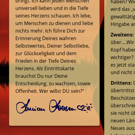
bringt. Ich kann jeden Menschen
haben? Wie
universell lieben und in die Tiefe
wird das „v
seines Herzens schauen. Ich lebe,
gewalttäti
um Menschen zu dienen und liebe
Hingabe an
nichts mehr. Ich führe Dich zur
Zweitens:
Erinnerung Deines wahren
über….Wir 
Selbstwertes, Deiner Selbstliebe,
Kopf haben
zur Glückseligkeit und dem
wichtiger?
Frieden in der Tiefe Deines
es jetzt s
Herzens. Als Eintrittskarte
und nicht 
brauchst Du nur Deine
Drittens:
D
Entscheidung, zu wachsen, sowie
übertritts
Offenheit. Wer willst DU sein?“
Beschützen
überschrei
sie nicht 
neuen Länd
Neues ausz