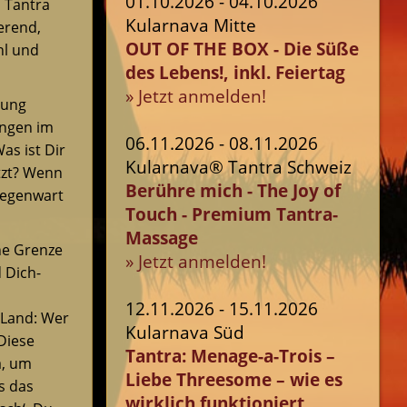
01.10.2026 - 04.10.2026
m Tantra
Kularnava Mitte
ierend,
OUT OF THE BOX - Die Süße
hl und
des Lebens!, inkl. Feiertag
» Jetzt anmelden!
lung
ungen im
06.11.2026 - 08.11.2026
as ist Dir
Kularnava® Tantra Schweiz
tzt? Wenn
Berühre mich - The Joy of
 Gegenwart
Touch - Premium Tantra-
Massage
ne Grenze
» Jetzt anmelden!
 Dich-
12.11.2026 - 15.11.2026
 Land: Wer
Kularnava Süd
Diese
Tantra: Menage-a-Trois –
a, um
Liebe Threesome – wie es
s das
wirklich funktioniert