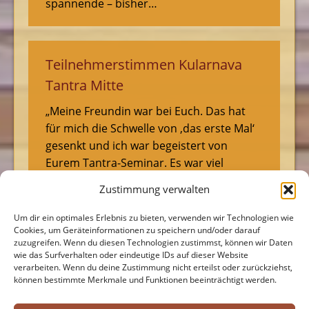
spannende – bisher…
Teilnehmerstimmen Kularnava
Tantra Mitte
„Meine Freundin war bei Euch. Das hat
für mich die Schwelle von ‚das erste Mal‘
gesenkt und ich war begeistert von
Eurem Tantra-Seminar. Es war viel
einfacher und natürlicher als ich mir in
Zustimmung verwalten
meinen Vorstellungen ausgemalt habe.
Ich habe die Liebe neu entdeckt.“ Marion,
Um dir ein optimales Erlebnis zu bieten, verwenden wir Technologien wie
kaufm. Angestellte, Tantra Viersen,
Cookies, um Geräteinformationen zu speichern und/oder darauf
zuzugreifen. Wenn du diesen Technologien zustimmst, können wir Daten
Tantrakurs „Seit Jahren wollte ich schon
wie das Surfverhalten oder eindeutige IDs auf dieser Website
Tantra ausprobieren,…
verarbeiten. Wenn du deine Zustimmung nicht erteilst oder zurückziehst,
können bestimmte Merkmale und Funktionen beeinträchtigt werden.